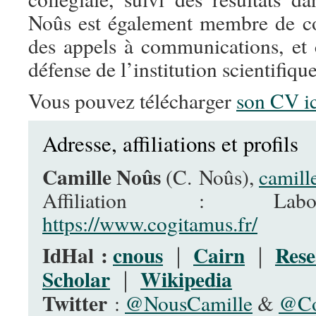
Noûs est également membre de co
des appels à communications, et c
défense de l’institution scientifique
Vous pouvez télécharger
son CV ic
Adresse, affiliations et profils
Camille Noûs
(C. Noûs),
camill
Affiliation : Labor
https://www.cogitamus.fr/
IdHal :
cnous
Cairn
Res
｜
｜
Scholar
Wikipedia
｜
Twitter
:
@NousCamille
&
@Co