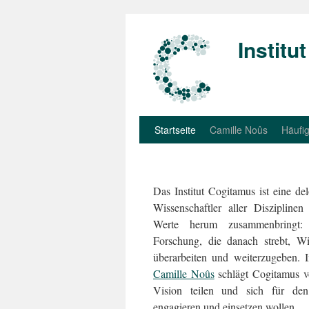
Institu
Startseite
Camille Noûs
Häufig
Das Institut Cogitamus ist eine del
Wissenschaftler aller Disziplin
Werte herum zusammenbringt: d
Forschung, die danach strebt, W
überarbeiten und weiterzugeben. 
Camille Noûs
schlägt Cogitamus vo
Vision teilen und sich für de
engagieren und einsetzen wollen.